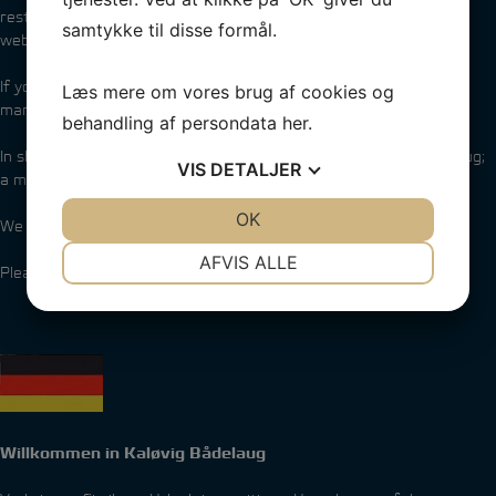
restaurant and find the menu on their
samtykke til disse formål.
website:
www.kalovigbadehotel.dk
.
If you prefer to cook your own meals, please find several super
Læs mere om vores brug af cookies og
markets
here
.
behandling af persondata
her
.
In short – all your heart desires is right at hand in Kaløvig Bådelaug;
VIS
DETALJER
a maritime world without comparison.
JA
NEJ
OK
JA
NEJ
We look forward to seeing you.
NØDVENDIGE
PRÆFERENCER
AFVIS ALLE
Please find harbour map with facilities
here
.
JA
NEJ
JA
NEJ
MARKETING
STATISTIK
Willkommen in Kaløvig Bådelaug