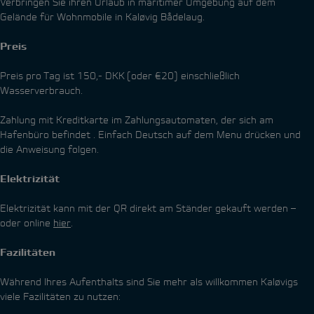
Verbringen Sie ihren Urlaub in maritimer Umgebung auf dem
Gelände für Wohnmobile in Kaløvig Bådelaug.
Preis
Preis pro Tag ist 150,- DKK (oder €20) einschließlich
Wasserverbrauch.
Zahlung mit Kreditkarte im Zahlungsautomaten, der sich am
Hafenbüro befindet . Einfach Deutsch auf dem Menu drücken und
die Anweisung folgen.
Elektrizität
Elektrizität kann mit der QR direkt am Ständer gekauft werden –
oder online
hier
.
Fazilitäten
Während Ihres Aufenthalts sind Sie mehr als willkommen Kaløvigs
viele Fazilitäten zu nutzen: