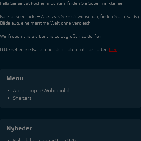
Falls Sie selbst kochen möchten, finden Sie Supermärkte
hier
.
Kurz ausgedrückt – Alles was Sie sich wünschen, finden Sie in Kaløvig
Bådelaug, eine maritime Welt ohne vergleich.
Wir freuen uns Sie bei uns zu begrüßen zu dürfen.
Bitte sehen Sie Karte über den Hafen mit Fazilitäten
hier
.
Menu
Autocamper/Wohnmobil
Shelters
Nyheder
Nyhedsbrev uge 30 – 2026