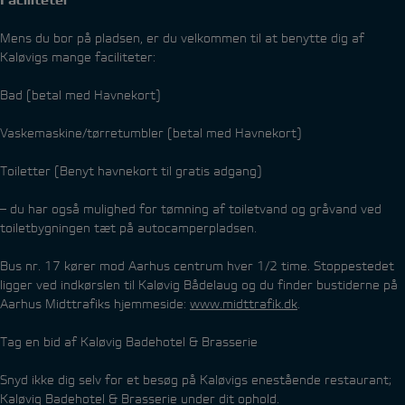
Faciliteter
Mens du bor på pladsen, er du velkommen til at benytte dig af
Kaløvigs mange faciliteter:
Bad (betal med Havnekort)
Vaskemaskine/tørretumbler (betal med Havnekort)
Toiletter (Benyt havnekort til gratis adgang)
– du har også mulighed for tømning af toiletvand og gråvand ved
toiletbygningen tæt på autocamperpladsen.
Bus nr. 17 kører mod Aarhus centrum hver 1/2 time. Stoppestedet
ligger ved indkørslen til Kaløvig Bådelaug og du finder bustiderne på
Aarhus Midttrafiks hjemmeside:
www.midttrafik.dk
.
Tag en bid af Kaløvig Badehotel & Brasserie
Snyd ikke dig selv for et besøg på Kaløvigs enestående restaurant;
Kaløvig Badehotel & Brasserie under dit ophold.