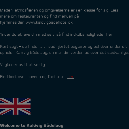
Maden, atmosfæren og omgivelserne er i en klasse for sig. Læs
mere om restauranten og find menuen på
hjemmesiden
www.kalovigbadehotel.dk
Ynder du at lave din mad selv, så find indkøbsmuligheder
her
.
Kort sagt – du finder alt hvad hjertet begærer og behøver under dit
ophold i Kaløvig Bådelaug; en maritim verden ud over det sædvanlige.
Vi glæder os til at se dig.
Find kort over havnen og faciliteter
her
.
Welcome to Kaløvig Bådelaug