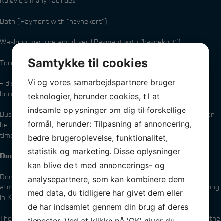
Kaløvig’s many facilities:
Bath (Payment with “havnekort”)
Washing machine and dryer (Payment with “havnekort”)
Samtykke til cookies
Toilets (Use “Havnekort” for free access)
Vi og vores samarbejdspartnere bruger
– disposal of toilet water and gray water is possible at the toilet
building near the autocamper site.
teknologier, herunder cookies, til at
indsamle oplysninger om dig til forskellige
Bus no. 17 heads for the centre of Aarhus every half hour and can
formål, herunder: Tilpasning af annoncering,
be found right at the entrance to Kaløvig Bådelaug. Find the
timetable on “Aarhus Midttrafik’s” web page:
www.midttrafik.dk
.
bedre brugeroplevelse, funktionalitet,
statistik og marketing. Disse oplysninger
Dining
kan blive delt med annoncerings- og
Don’t cheat yourself for the experience of dining at the cosy and
analysepartnere, som kan kombinere dem
atmospheric restaurant
Kaløvig Badehotel & Brasserie
while staying
med data, du tidligere har givet dem eller
in Kaløvig.
de har indsamlet gennem din brug af deres
The food and the atmosphere is simply unique. Read more about the
tjenester. Ved at klikke på 'OK' giver du