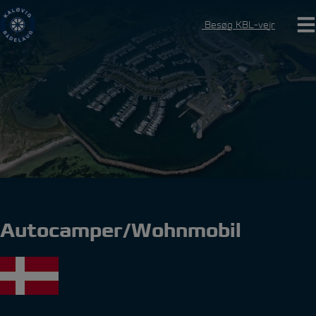
Hop
til
Besøg KBL-vejr
indholdet
Autocamper/Wohnmobil