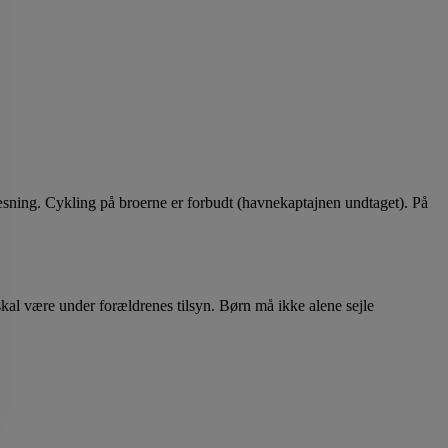
læsning. Cykling på broerne er forbudt (havnekaptajnen undtaget). På
 skal være under forældrenes tilsyn. Børn må ikke alene sejle