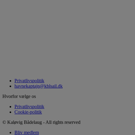
Privatlivspolitik
havnekaptajn@kblsail.dk
Hvorfor vælge os
Privatlivspolitik
Cookie-politik
© Kaløvig Bådelaug - All rights reserved
Bliv medlem