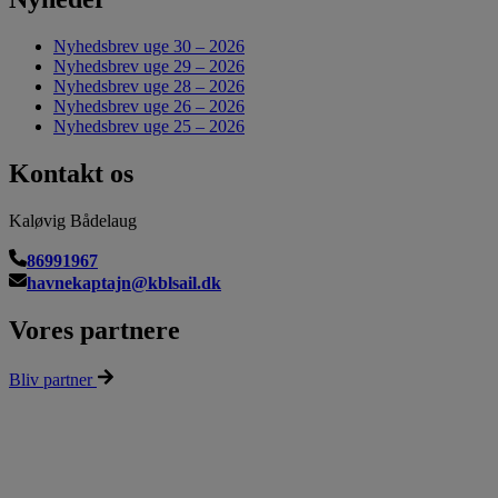
Nyhedsbrev uge 30 – 2026
Nyhedsbrev uge 29 – 2026
Nyhedsbrev uge 28 – 2026
Nyhedsbrev uge 26 – 2026
Nyhedsbrev uge 25 – 2026
Kontakt os
Kaløvig Bådelaug
86991967
havnekaptajn@kblsail.dk
Vores partnere
Bliv partner