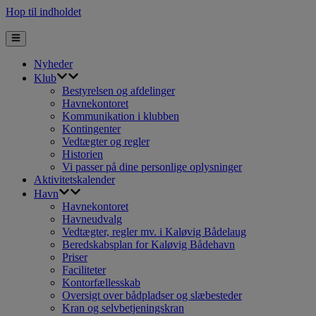
Hop til indholdet
Nyheder
Klub
Bestyrelsen og afdelinger
Havnekontoret
Kommunikation i klubben
Kontingenter
Vedtægter og regler
Historien
Vi passer på dine personlige oplysninger
Aktivitetskalender
Havn
Havnekontoret
Havneudvalg
Vedtægter, regler mv. i Kaløvig Bådelaug
Beredskabsplan for Kaløvig Bådehavn
Priser
Faciliteter
Kontorfællesskab
Oversigt over bådpladser og slæbesteder
Kran og selvbetjeningskran