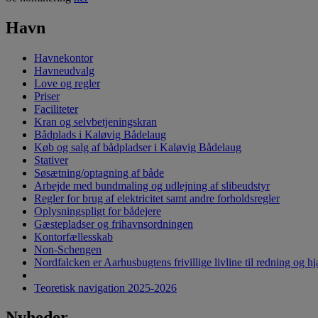
Havn
Havnekontor
Havneudvalg
Love og regler
Priser
Faciliteter
Kran og selvbetjeningskran
Bådplads i Kaløvig Bådelaug
Køb og salg af bådpladser i Kaløvig Bådelaug
Stativer
Søsætning/optagning af både
Arbejde med bundmaling og udlejning af slibeudstyr
Regler for brug af elektricitet samt andre forholdsregler
Oplysningspligt for bådejere
Gæstepladser og frihavnsordningen
Kontorfællesskab
Non-Schengen
Nordfalcken er Aarhusbugtens frivillige livline til redning og hjæ
Teoretisk navigation 2025-2026
Nyheder