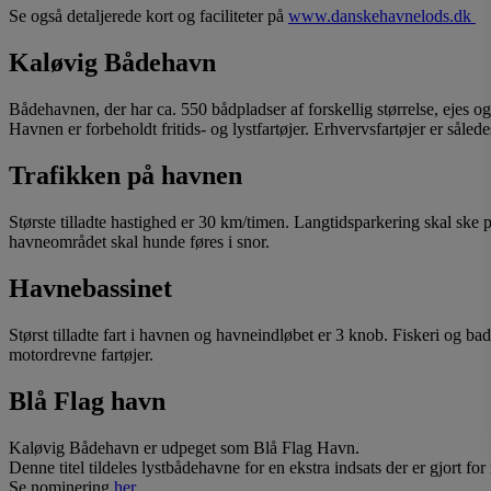
Se også detaljerede kort og faciliteter på
www.danskehavnelods.dk
Kaløvig Bådehavn
Bådehavnen, der har ca. 550 bådpladser af forskellig størrelse, ejes o
Havnen er forbeholdt fritids- og lystfartøjer. Erhvervsfartøjer er således
Trafikken på havnen
Største tilladte hastighed er 30 km/timen. Langtidsparkering skal ske
havneområdet skal hunde føres i snor.
Havnebassinet
Størst tilladte fart i havnen og havneindløbet er 3 knob. Fiskeri og ba
motordrevne fartøjer.
Blå Flag havn
Kaløvig Bådehavn er udpeget som Blå Flag Havn.
Denne titel tildeles lystbådehavne for en ekstra indsats der er gjort for 
Se nominering
her