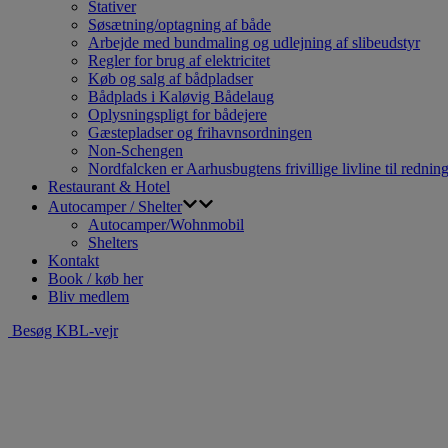
Stativer
Søsætning/optagning af både
Arbejde med bundmaling og udlejning af slibeudstyr
Regler for brug af elektricitet
Køb og salg af bådpladser
Bådplads i Kaløvig Bådelaug
Oplysningspligt for bådejere
Gæstepladser og frihavnsordningen
Non-Schengen
Nordfalcken er Aarhusbugtens frivillige livline til redning
Restaurant & Hotel
Autocamper / Shelter
Autocamper/Wohnmobil
Shelters
Kontakt
Book / køb her
Bliv medlem
Besøg KBL-vejr