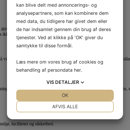
kan blive delt med annoncerings- og
analysepartnere, som kan kombinere dem
med data, du tidligere har givet dem eller
de har indsamlet gennem din brug af deres
g drives af Kaløvig Bådelaug.
 ikke tilladt.
tjenester. Ved at klikke på 'OK' giver du
samtykke til disse formål.
 på vinterpladsen. Parkering på øen må fortrinsvis kun ske for af- og på
Læs mere om vores brug af cookies og
behandling af persondata
her
.
VIS
DETALJER
dning i havnen er forbudt. Joller, gummibåde o. lign., der føres af børn,
JA
NEJ
OK
JA
NEJ
NØDVENDIGE
PRÆFERENCER
AFVIS ALLE
JA
NEJ
JA
NEJ
miljø, faciliteter og sikkerhed.
MARKETING
STATISTIK