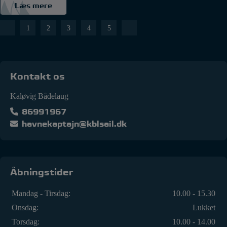
Læs mere
Navigation
1
2
3
4
5
til
indlæg
Kontakt os
Kaløvig Bådelaug
86991967
havnekaptajn@kblsail.dk
Åbningstider
Mandag - Tirsdag:
10.00 - 15.30
Onsdag:
Lukket
Torsdag:
10.00 - 14.00