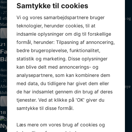
Aktivitetsudvalget
,
Begivenheder
,
Fiskerne
,
Jolleafdelingen
,
Kajak
,
Sejlads
,
Skolesejlads
,
Samtykke til cookies
Vinterbadning
-
27. jan 2026 kl. 19:00
Vi og vores samarbejdspartnere bruger
I efteråret 2024 købte to unge studerende, hjemmehørende i Kaløvig, Chris og
Mathilde, deres første sejlbåd, en gammel Vindø, som…
teknologier, herunder cookies, til at
Læs mere
indsamle oplysninger om dig til forskellige
formål, herunder: Tilpasning af annoncering,
21
apr
bedre brugeroplevelse, funktionalitet,
Fælles klubaften for alle Kaløvig
statistik og marketing. Disse oplysninger
Bådelaugs afdelinger
kan blive delt med annoncerings- og
Aktivitetsudvalget
,
Begivenheder
,
Fiskerne
,
Jolleafdelingen
,
Kajak
,
Sejlads
,
Skolesejlads
,
analysepartnere, som kan kombinere dem
Vinterbadning
-
21. apr 2025 kl. 19:00
med data, du tidligere har givet dem eller
Alle medlemmer af Kaløvig Bådelaug inviteres til fælles klubaften i vores nye
de har indsamlet gennem din brug af deres
klubhus. Her vil de enkelte afdelinger præsenterer sig…
tjenester. Ved at klikke på 'OK' giver du
Læs mere
samtykke til disse formål.
18
jan
Læs mere om vores brug af cookies og
Nytårskur i Kaløvig