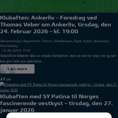
Klubaften: Ankerliv – Foredrag ved
Thomas Veber om Ankerliv, tirsdag, den
24. februar 2026 – kl. 19:00
Aktivitetsudvalget
,
Begivenheder
,
Fiskerne
,
Jolleafdelingen
,
Kajak
,
Sejlads
,
Skolesejlads
,
Vinterbadning
-
24. feb 2026 kl. 19:00
Ankerlivet behøver ikke at erstatte havnelivet, men en nat for svaj i ny og næ
kan give helt nye oplevelser…
Læs mere
27
jan
Klubaften med SY Patina til Norges
fascinerende vestkyst – tirsdag, den 27.
januar 2026