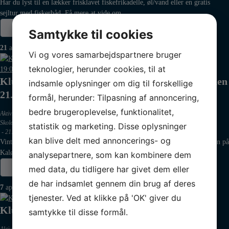
Har du lyst til en lækker frisklavet fiskefrikadelle, øl/vand eller en gratis
sejltur med fiskerbåd. Få mere at vide om…
Læs mere
Samtykke til cookies
21
apr
Vi og vores samarbejdspartnere bruger
teknologier, herunder cookies, til at
Klubaften: Solen skinner over Kaløvig, tirsdag, den
indsamle oplysninger om dig til forskellige
21. april 2026 – kl. 19:00
formål, herunder: Tilpasning af annoncering,
bedre brugeroplevelse, funktionalitet,
Aktivitetsudvalget
,
Begivenheder
,
Fiskerne
,
Fiskerne
,
Jolleafdelingen
,
Kajak
,
Sejlads
,
Skolesejlads
,
Vinterbader
,
Vinterbadning
statistik og marketing. Disse oplysninger
-
21. apr 2026 kl. 19:00
kan blive delt med annoncerings- og
Vinteren er på retur, det betyder at klubben holder vinterens sidste klubaften på
Kaløvig Badehotel. Denne aften får man mulighed…
analysepartnere, som kan kombinere dem
Læs mere
med data, du tidligere har givet dem eller
de har indsamlet gennem din brug af deres
7
apr
tjenester. Ved at klikke på 'OK' giver du
Klubaften om fortøjning og fortøjninger
samtykke til disse formål.