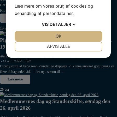
Aktivitetsudvalget
,
Begivenheder
,
Sejlads
,
Skolesejlads
-
07. apr 2026 kl. 19:00
Har du styr på dine fortøjninger og hvordan du bedst fortøjer sikker.
Læs mere om vores brug af cookies og
Klubaftenen viser dig blandt andet om hvordan fortøjer…
behandling af persondata
her
.
Læs mere
VIS
DETALJER
13
apr
JA
NEJ
OK
JA
NEJ
Pigesejlerne – intro-aften mandag den 13.april kl.
NØDVENDIGE
PRÆFERENCER
AFVIS ALLE
19:00-21:00
JA
NEJ
JA
NEJ
Aktivitetsudvalget
,
Begivenheder
,
Kajak
,
Sejlads
,
Skolesejlads
,
Vinterbader
-
13. apr 2026 kl. 19:00
MARKETING
STATISTIK
Efterlysning af både med kvindelige skippere Vi kunne enormt godt tænke os
flere deltagende både i det nye sæson til…
Læs mere
26
apr
Medlemmernes dag og Standerskifte, søndag den
26. april 2026