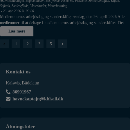
Aktivitetsudvalget
,
Begivenheder
,
Bestyrelse
,
Fiskerne
,
Fiskerne
,
Jolleafdelingen
,
Kajak
,
Sejlads
,
Skolesejlads
,
Vinterbader
,
Vinterbadning
-
26. apr 2026 kl. 09:00
Medlemmernes arbejdsdag og standerskifte, søndag, den 26. april 2026 Alle
medlemmer til at deltage i medlemmernes arbejdsdag og standerskiftet. Det…
Læs mere
Navigation
1
2
3
5
til
indlæg
Kontakt os
Kaløvig Bådelaug
86991967
havnekaptajn@kblsail.dk
Åbningstider