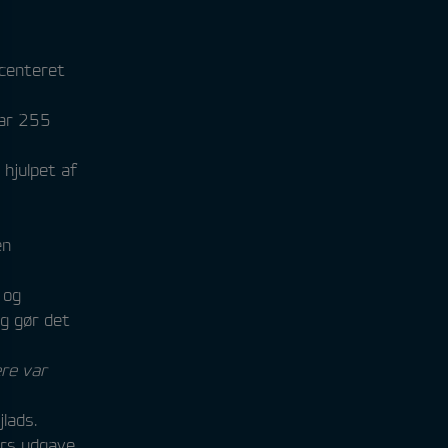
scenteret
var 255
 hjulpet af
en
 og
og gør det
ere var
lads.
års udgave.