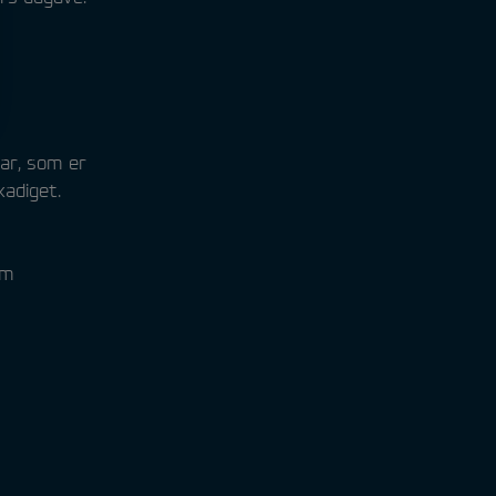
tar, som er
kadiget.
om