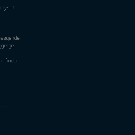
r lyset
besøgende.
gelige
or finder
—-