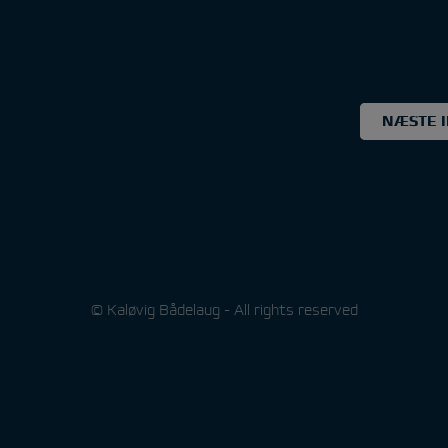
NÆSTE 
© Kaløvig Bådelaug - All rights reserved