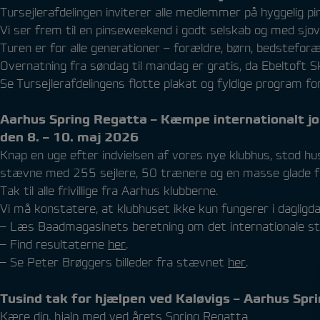
Tursejlerafdelingen inviterer alle medlemmer på hyggelig pi
Vi ser frem til en pinseweekend i godt selskab og med sjove
Turen er for alle generationer – forældre, børn, bedstefor
Overnatning fra søndag til mandag er gratis, da Ebeltoft S
Se Tursejlerafdelingens flotte plakat og fyldige program fo
Aarhus Spring Regatta – Kæmpe internationalt jol
den 8. – 10. maj 2026
Knap en uge efter indvielsen af vores nye klubhus, stod h
stævne med 255 sejlere, 50 trænere og en masse glade f
Tak til alle frivillige fra Aarhus klubberne.
Vi må konstatere, at klubhuset ikke kun fungerer i daglig
– Læs Baadmagasinets beretning om det internationale 
– Find resultaterne
her
.
– Se Peter Brøggers billeder fra stævnet
her
.
Tusind tak for hjælpen ved Kaløvigs – Aarhus Sp
Kære dig, hjalp med ved årets Spring Regatta