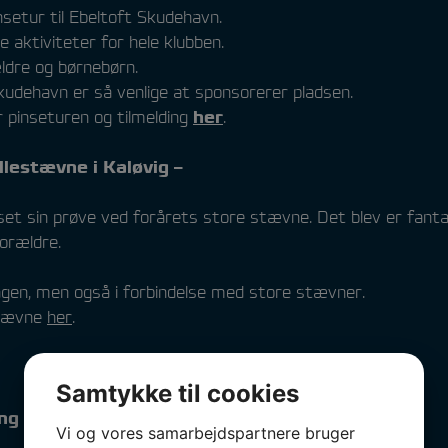
nsetur til Ebeltoft Skudehavn.
 aktiviteter for hele klubben.
ældre og børnebørn.
kudehavn er så venlige at sponsorerer pladsen.
r pinseturen og tilmelding
her
.
lestævne i Kaløvig –
uset sin prøve ved forårets store stævne. Det blev er fant
orældre.
dagen, men også i forbindelse med store stævner.
stævne
her
.
Samtykke til cookies
ring Regatta 2026
Vi og vores samarbejdspartnere bruger