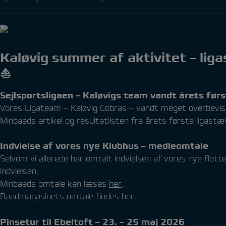
Kaløvig summer af aktivitet – liga
⛵
Sejlsportsligaen – Kaløvigs team vandt årets før
Vores Ligateam – Kaløvig Cobras – vandt meget overbevise
Minbaads artikel og resultatlisten fra årets første ligast
Indvielse af vores nye Klubhus – medieomtale
Selvom vi allerede har omtalt indvielsen af vores nye flot
indvielsen.
Minbaads omtale kan læses
her
.
Baadmagasinets omtale findes
her
.
Pinsetur til Ebeltoft – 23. – 25 maj 2026