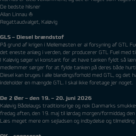
De bedste hilsner
Allan Linnau ⛵
Regattaudvalget, Kaløvig
GLS – Diesel brændstof
På grund af krigen i Mellemøsten er al forsyning af GTL F
det eneste anlæg i verden, der producerer GTL Fuel med ti
I Kaløvig søger vi konstant for at have tanken fyldt så læn
medlemmer sørger for at fylde tanken på deres både hurti
Diesel kan bruges i alle blandingsforhold med GTL, og det ha
indeholder en mængde GTL. I skal ikke foretage jer noget.
De 2 Øer – den 19. – 20. juni 2026
Kaløvig Bådelaugs traditionsrige og nok Danmarks smukkest
fredag aften, den 19. maj til lørdag morgen/formiddag de
Læs meget mere om sejladsen og indbydelse og tilmelding