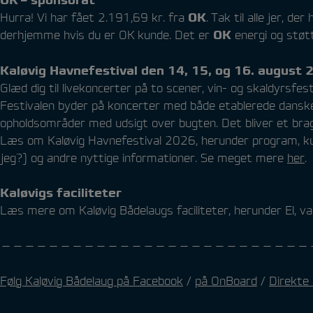
OK – sponsorat
Hurra! Vi har fået 2.191,69 kr. fra
OK
. Tak til alle jer, d
derhjemme hvis du er OK kunde. Det er
OK
energi og støtte
Kaløvig Havnefestival den 14, 15, og 16. august 
Glæd dig til livekoncerter på to scener, vin- og skaldyrsfes
Festivalen byder på koncerter med både etablerede danske 
opholdsområder med udsigt over bugten. Det bliver et brag
Læs om Kaløvig Havnefestival 2026, herunder program, kunstn
jeg?) og andre nyttige informationer. Se meget mere
her
.
Kaløvigs faciliteter
Læs mere om Kaløvig Bådelaugs faciliteter, herunder El, 
——————————————————————————
Følg Kaløvig Bådelaug på Facebook
/
på OnBoard
/
Direkte 