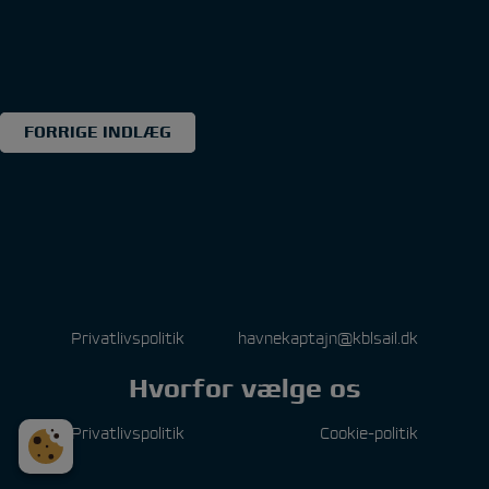
Indlægsnavigation
FORRIGE INDLÆG
Privatlivspolitik
havnekaptajn@kblsail.dk
Hvorfor vælge os
Privatlivspolitik
Cookie-politik