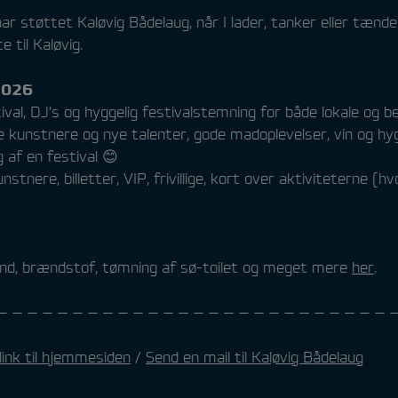
er har støttet Kaløvig Bådelaug, når I lader, tanker eller tænde
 til Kaløvig.
2026
tival, DJ’s og hyggelig festivalstemning for både lokale og 
kunstnere og nye talenter, gode madoplevelser, vin og hyg
 af en festival 😊
ere, billetter, VIP, frivillige, kort over aktiviteterne (hv
vand, brændstof, tømning af sø-toilet og meget mere
her
.
———————————————————————————
link til hjemmesiden
/
Send en mail til Kaløvig Bådelaug