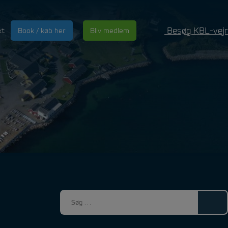
Besøg KBL-vejr
kt
Book / køb her
Bliv medlem