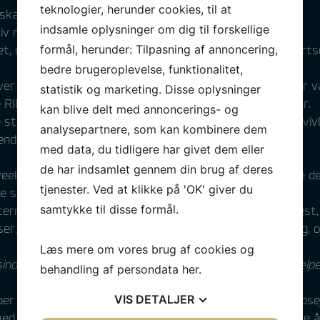
teknologier, herunder cookies, til at
 skabe den!
indsamle oplysninger om dig til forskellige
tiv respons fra deltagere.
formål, herunder: Tilpasning af annoncering,
et, der er et
stærkt
samarbejde
mellem Kaløvig, Sejlsport
bedre brugeroplevelse, funktionalitet,
hver gang trækker flere med og bliver bedre år for år. Der 
statistik og marketing. Disse oplysninger
RIB’s) fordelt på 5 baner, med 11 forskellige bådklasser.
kan blive delt med annoncerings- og
 stilles i de fine madboder, der var godt besøgt – uden tvivl
analysepartnere, som kan kombinere dem
ende i området.
med data, du tidligere har givet dem eller
de har indsamlet gennem din brug af deres
e weekend i maj, stod prøven igennem, og viste sig at være d
tjenester. Ved at klikke på 'OK' giver du
e sidde på træterrassen og spejde ud over bugten.
samtykke til disse formål.
ermiddag) – “De gule nisser” stod den første skarpe test,
asser. Noget som på sigt reducerer behovet for bemanding, 
Læs mere om vores brug af cookies og
ind tak for hjælpen og den gode stemning alle vores hjælp
behandling af persondata
her
.
VIS
DETALJER
ber selvfølgelig på, at der er mod på endnu mere
fed
kapsej
i evalueringen, når vi kigger på hvad skal ske til næste 