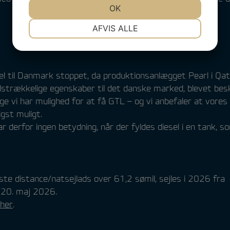
JA
NEJ
OK
JA
NEJ
NØDVENDIGE
PRÆFERENCER
AFVIS ALLE
JA
NEJ
JA
NEJ
MARKETING
STATISTIK
uel til Danmark stoppet, da produktionsanlægget Pearl i Qa
lstrækkelige egenskaber til det danske marked, blevet bes
ge vi har mulighed for at få GTL – og vi anbefaler at vores
gst muligt.
r derfor ingen betydning, når der fyldes diesel i en tank, s
e distance/natsejlads over 61,2 sømil, sejles i 2026 fra
n 20. maj 2026.
her
.