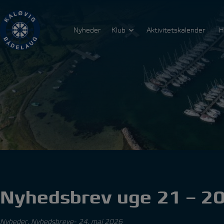
Hop
til
indholdet
Nyheder
Klub
Aktivitetskalender
H
Nyhedsbrev uge 21 – 2
Nyheder
,
Nyhedsbreve
24. maj 2026