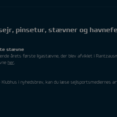
sejr, pinsetur, stævner og havnefe
ste stævne
nde årets første ligastævne, der blev afviklet i Rantzaus
ævne
her
.
te Klubhus i nyhedsbrev, kan du læse sejlsportsmediernes ar