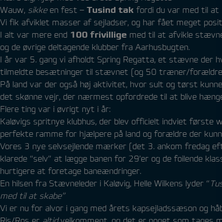
Wauw,
sikke
en fest –
Tusind tak
fordi du var med til at
Vi fik afviklet masser af sejladser, og har fået meget posi
I alt var mere end
100 frivillige
med til at afvikle stævn
og de øvrige deltagende klubber fra Aarhusbugten.
I år var 5. gang vi afholdt Spring Regatta, et stævne der 
tilmeldte besætninger til stævnet (og 50 træner/forældre 
På land var der også høj aktivitet, hvor sult og tørst kunne
det skønne vejr, der nærmest opfordrede til at blive hæng
Flere ting var i øvrigt nyt i år:
Kaløvigs spritnye klubhus, der blev officielt indviet først
perfekte ramme for hjælpere på land og forældre der kunn
Vores 3 nye selvsejlende mærker (det 3. ankom fredag eft
klarede “selv” at lægge banen for 29’er og de foilende kl
hurtigere at foretage baneændringer.
En hilsen fra Stævneleder i Kaløvig, Helle Wilkens lyder “
Tus
med til at skabe”
Vi er nu for alvor i gang med årets kapsejladssæson og hå
Ris/Ros er
altid
velkomment, og det er noget som tages med 